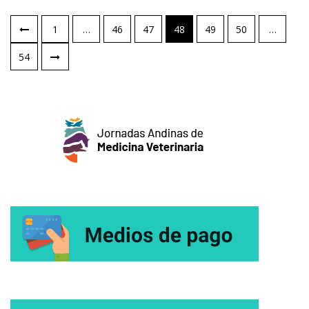
Paginación
1
…
46
47
48
49
50
…
de
54
entradas