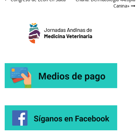
Navegación
Canina»
de
entradas