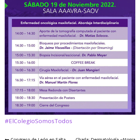
#ElColegioSomosTodos
Congreso de León en Salta
Charla: Dermatología «Atopia