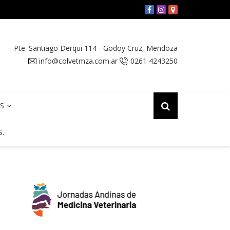
 «Micoterapia Aplicada a Medicina Veterinaria»
Pte. Santiago Derqui 114
-
Godoy Cruz
,
Mendoza
info@colvetmza.com.ar
0261 4243250
OS
S.