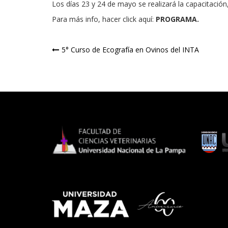
Los días 23 y 24 de mayo se realizará la capacitación
Para más info, hacer click aquí:
PROGRAMA
.
Navegación
5° Curso de Ecografía en Ovinos del INTA
de
entradas