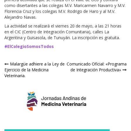
como disertantes a las colegas M.V. Maricarmen Navarro y M.V.
Florencia Cruz y los colegas M.V. Rodrigo de Haro y al M.V.
Alejandro Navas.
La actividad se realizará el viernes 20 de mayo, a las 21 horas
en el CIC (Centro de Integración Comunitaria), calles La
Argentina y Guisasola, de Tunuyán. La inscripción es gratuita.
#ElColegioSomosTodos
Navegación
Malargüe adhiere a la Ley de
Comunicado Oficial: «Programa
Ejercicio de la Medicina
de Integración Productiva»
de
Veterinaria.
entradas