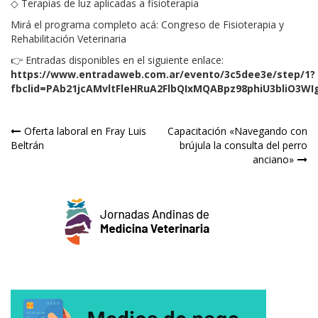
◇ Terapias de luz aplicadas a fisioterapia
Mirá el programa completo acá:
Congreso de Fisioterapia y
Rehabilitación Veterinaria
👉 Entradas disponibles en el siguiente enlace:
https://www.entradaweb.com.ar/evento/3c5dee3e/step/1?
fbclid=PAb21jcAMvltFleHRuA2FlbQIxMQABpz98phiU3bliO3W
Navegación
Oferta laboral en Fray Luis
Capacitación «Navegando con
Beltrán
brújula la consulta del perro
de
anciano»
entradas