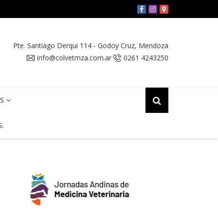
Y FECOVET solicitaron una reunión con el SENASA por la Vac
Pte. Santiago Derqui 114
-
Godoy Cruz
,
Mendoza
info@colvetmza.com.ar
0261 4243250
OS
S.