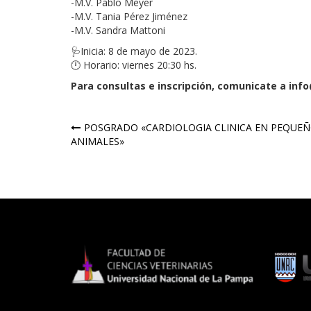
-M.V. Pablo Meyer
-M.V. Tania Pérez Jiménez
-M.V. Sandra Mattoni
🩺Inicia: 8 de mayo de 2023.
🕛 Horario: viernes 20:30 hs.
Para consultas e inscripción, comunicate a inf
Navegación
POSGRADO «CARDIOLOGIA CLINICA EN PEQUE
ANIMALES»
de
entradas