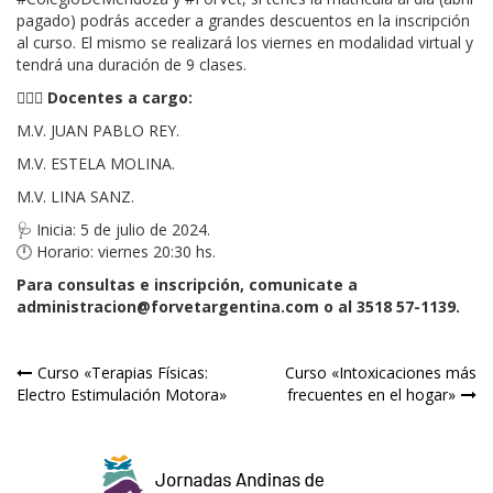
pagado) podrás acceder a grandes descuentos en la inscripción
al curso. El mismo se realizará los viernes en modalidad virtual y
tendrá una duración de 9 clases.
👨🏻‍⚕️ Docentes a cargo:
M.V. JUAN PABLO REY.
M.V. ESTELA MOLINA.
M.V. LINA SANZ.
🩺 Inicia: 5 de julio de 2024.
🕛 Horario: viernes 20:30 hs.
Para consultas e inscripción, comunicate a
administracion@forvetargentina.com o al 3518 57-1139.
Navegación
Curso «Terapias Físicas:
Curso «Intoxicaciones más
Electro Estimulación Motora»
frecuentes en el hogar»
de
entradas