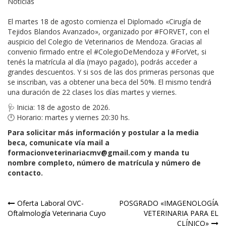
Noticias
El martes 18 de agosto comienza el Diplomado «Cirugía de
Tejidos Blandos Avanzado», organizado por #FORVET, con el
auspicio del Colegio de Veterinarios de Mendoza. Gracias al
convenio firmado entre el #ColegioDeMendoza y #ForVet, si
tenés la matrícula al día (mayo pagado), podrás acceder a
grandes descuentos. Y si sos de las dos primeras personas que
se inscriban, vas a obtener una beca del 50%. El mismo tendrá
una duración de 22 clases los días martes y viernes.
🩺 Inicia: 18 de agosto de 2026.
🕛 Horario: martes y viernes 20:30 hs.
Para solicitar más información y postular a la media
beca, comunicate vía mail a
formacionveterinariacmv@gmail.com y manda tu
nombre completo, número de matrícula y número de
contacto.
Navegación
Oferta Laboral OVC-
POSGRADO «IMAGENOLOGÍA
Oftalmología Veterinaria Cuyo
VETERINARIA PARA EL
de
CLÍNICO»