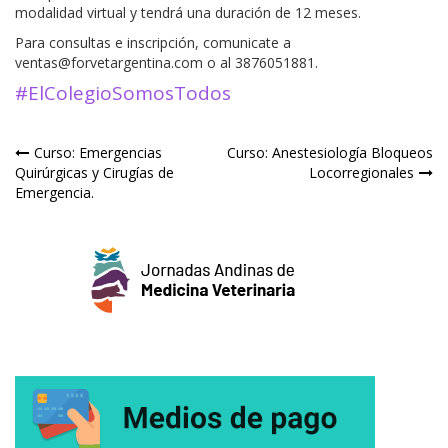
modalidad virtual y tendrá una duración de 12 meses.
Para consultas e inscripción, comunicate a
ventas@forvetargentina.com o al 3876051881.
#ElColegioSomosTodos
Navegación
Curso: Emergencias
Curso: Anestesiología Bloqueos
Quirúrgicas y Cirugías de
Locorregionales
de
Emergencia.
entradas