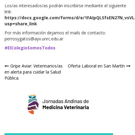
Los/as interesados/as podrán inscribirse mediante el siguiente
link:
https://docs.google.com/forms/d/e/1FAIpQLSfsEN27N_vs
usp=share_link
Por más información dejamos el mails de contacto:
perrosygatos@ayv.unrc.edu.ar
#ElColegioSomosTodos
Navegación
Gripe Aviar: Veterinarios/as
Oferta Laboral en San Martín
en alerta para cuidar la Salud
de
Pública.
entradas