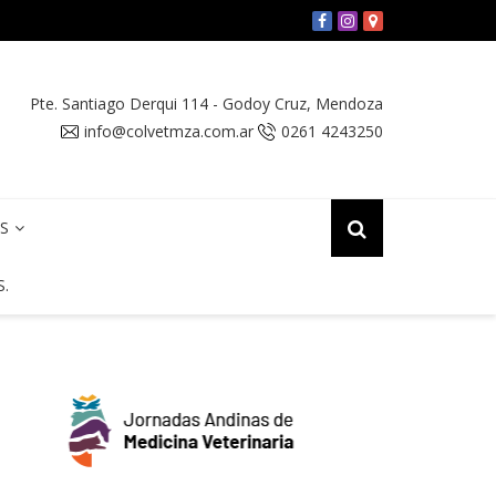
ADA DE CAPACITACIÓN PARA PRODUCTORES CAPRINOS
Pte. Santiago Derqui 114
-
Godoy Cruz
,
Mendoza
info@colvetmza.com.ar
0261 4243250
OS
S.