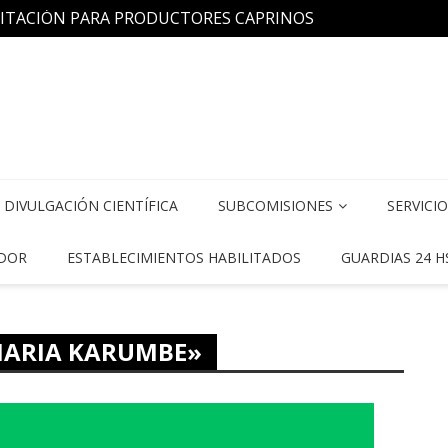
CITACIÓN PARA PRODUCTORES CAPRINOS
FeVA 
Aplicada a Medicina Veterinaria»
DIVULGACIÓN CIENTÍFICA
SUBCOMISIONES
SERVICI
DOR
ESTABLECIMIENTOS HABILITADOS
GUARDIAS 24 H
NARIA KARUMBE»