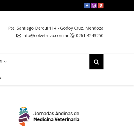
Y FECOVET solicitaron una reunión con el SENASA por la Vac
Pte. Santiago Derqui 114
-
Godoy Cruz
,
Mendoza
info@colvetmza.com.ar
0261 4243250
OS
S.