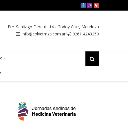
 «Micoterapia Aplicada a Medicina Veterinaria»
Pte. Santiago Derqui 114
-
Godoy Cruz
,
Mendoza
info@colvetmza.com.ar
0261 4243250
OS
S.