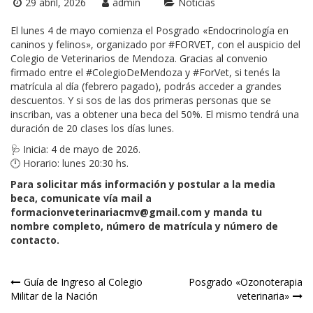
29 abril, 2026
admin
Noticias
El lunes 4 de mayo comienza el Posgrado «Endocrinología en
caninos y felinos», organizado por #FORVET, con el auspicio del
Colegio de Veterinarios de Mendoza. Gracias al convenio
firmado entre el #ColegioDeMendoza y #ForVet, si tenés la
matrícula al día (febrero pagado), podrás acceder a grandes
descuentos. Y si sos de las dos primeras personas que se
inscriban, vas a obtener una beca del 50%. El mismo tendrá una
duración de 20 clases los días lunes.
🩺 Inicia: 4 de mayo de 2026.
🕛 Horario: lunes 20:30 hs.
Para solicitar más información y postular a la media
beca, comunicate vía mail a
formacionveterinariacmv@gmail.com y manda tu
nombre completo, número de matrícula y número de
contacto.
Navegación
Guía de Ingreso al Colegio
Posgrado «Ozonoterapia
Militar de la Nación
veterinaria»
de